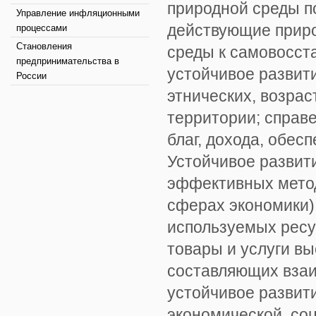
природной среды по
Управление инфляционными
действующие приро
процессами
Становления
среды к самовосст
предпринимательства в
устойчивое развит
России
этнических, возрас
территории; справ
благ, дохода, обес
Устойчивое развит
эффективных метод
сферах экономики)
используемых ресу
товары и услуги вы
составляющих взаи
устойчивое развит
экономической, со