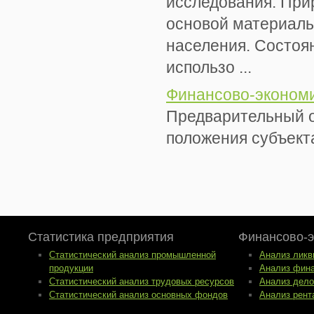
исследования. При
основой материаль
населения. Состоя
использо ...
Финансово-эконом
Предварительный о
положения субъекта
Статистика предприятия
Финансово-э
Статистический анализ промышленной
Анализ ликв
продукции
Анализ фина
Статистический анализ трудовых ресурсов
Анализ дело
Статистический анализ основных фондов
Анализ рент