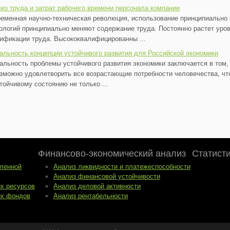
из труда и затрат рабочего времени персонала компании
еменная научно-техническая революция, использование принципиально 
ологий принципиально меняют содержание труда. Постоянно растет уров
ификации труда. Высококвалифицированны ...
альность концепции устойчивого развития для Российской экономики
альность проблемы устойчивого развития экономики заключается в том, 
зможно удовлетворить все возрастающие потребности человечества, чт
тойчивому состоянию не только ...
Финансово-экономический анализ
Статист
ленной
Анализ ликвидности и платежеспособности
Анализ финансовой устойчивости
ых ресурсов
Анализ деловой активности
ых фондов
Анализ рентабельности