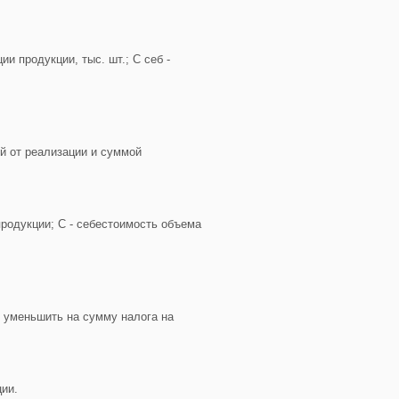
и продукции, тыс. шт.; С себ -
й от реализации и суммой
продукции; С - себестоимость объема
 уменьшить на сумму налога на
ции.