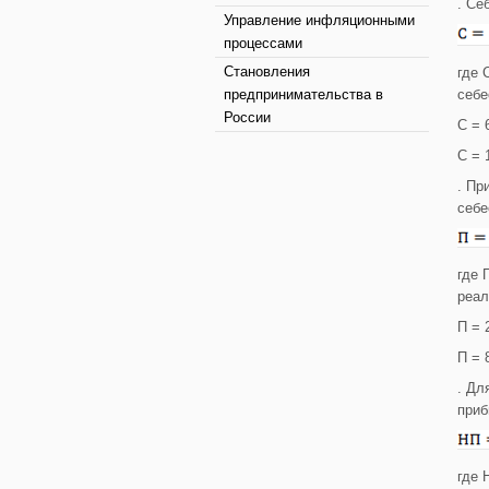
. Се
Управление инфляционными
процессами
Становления
где 
предпринимательства в
себе
России
С = 
С = 
. Пр
себе
где 
реал
П = 
П = 
. Дл
приб
где 