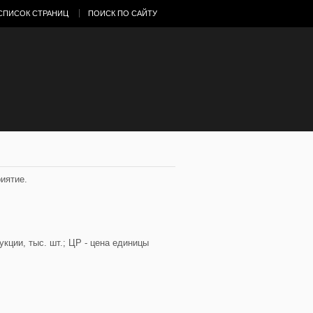
СПИСОК СТРАНИЦ
ПОИСК ПО САЙТУ
иятие.
укции, тыс. шт.; ЦР - цена единицы