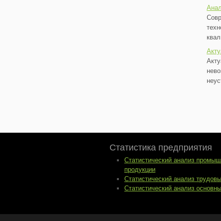
Анал
Совр
техн
квал
Акту
Акту
нево
неус
Статистика предприятия
Статистический анализ промыш
продукции
Статистический анализ трудов
Статистический анализ основн