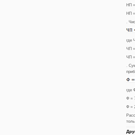
НП =
НП =
. Чи
где 
ЧП =
ЧП =
. Су
при
где 
Ф = 
Ф = 
Расс
толь
Дру