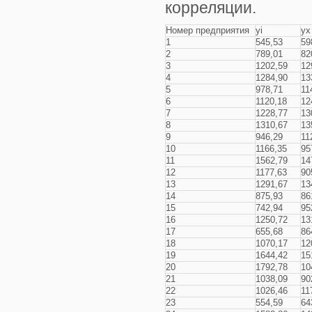
корреляции.
Номер предприятия
yi
yx
1
545,53
59
2
789,01
82
3
1202,59
12
4
1284,90
13
5
978,71
11
6
1120,18
12
7
1228,77
13
8
1310,67
13
9
946,29
11
10
1166,35
95
11
1562,79
14
12
1177,63
90
13
1291,67
13
14
875,93
86
15
742,94
95
16
1250,72
13
17
655,68
86
18
1070,17
12
19
1644,42
15
20
1792,78
10
21
1038,09
90
22
1026,46
11
23
554,59
64