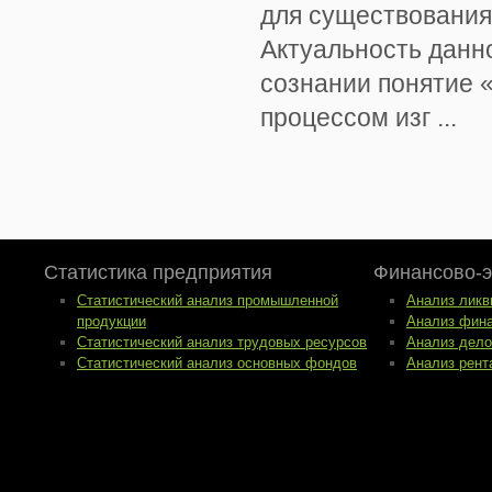
для существования
Актуальность данн
сознании понятие 
процессом изг ...
Статистика предприятия
Финансово-э
Статистический анализ промышленной
Анализ ликв
продукции
Анализ фина
Статистический анализ трудовых ресурсов
Анализ дело
Статистический анализ основных фондов
Анализ рент