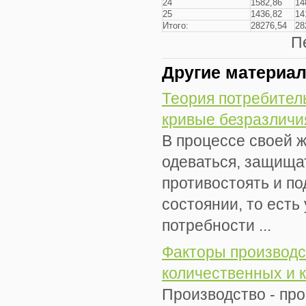
24
1582,86
14
25
1436,82
14
Итого:
28276,54
28
П
Другие материа
Теория потребитель
кривые безразличи
В процессе своей 
одеваться, защища
противостоять и п
состоянии, то ест
потребности ...
Факторы производс
количественных и 
Производство - пр