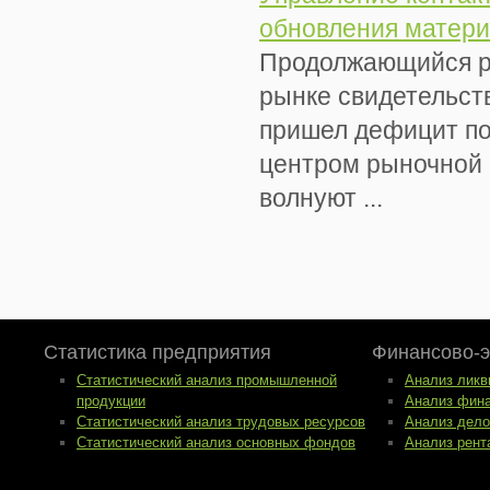
обновления матери
Продолжающийся ро
рынке свидетельств
пришел дефицит по
центром рыночной 
волнуют ...
Статистика предприятия
Финансово-э
Статистический анализ промышленной
Анализ ликв
продукции
Анализ фина
Статистический анализ трудовых ресурсов
Анализ дело
Статистический анализ основных фондов
Анализ рент