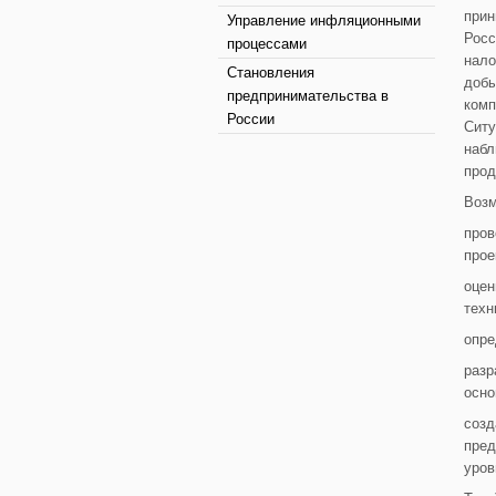
прин
Управление инфляционными
Росс
процессами
нало
Становления
добы
предпринимательства в
комп
России
Ситу
набл
прод
Воз
пров
прое
оцен
техн
опре
разр
осно
созд
пред
уров