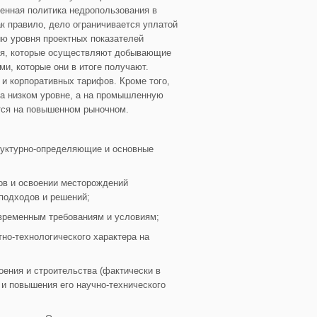
енная политика недропользования в
к правило, дело ограничивается уплатой
ию уровня проектных показателей
тия, которые осуществляют добывающие
и, которые они в итоге получают.
и корпоративных тарифов. Кроме того,
а низком уровне, а на промышленную
тся на повышенном рыночном.
труктурно-определяющие и основные
ов и освоении месторождений
 подходов и решений;
овременным требованиям и условиям;
тно-технологического характера на
оения и строительства (фактически в
и повышения его научно-технического