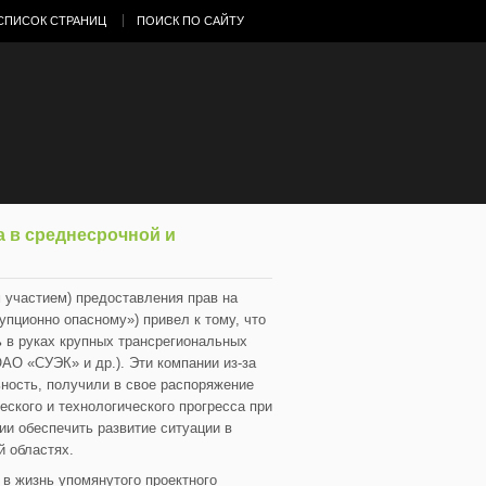
СПИСОК СТРАНИЦ
ПОИСК ПО САЙТУ
 в среднесрочной и
 участием) предоставления прав на
упционно опасному») привел к тому, что
 в руках крупных трансрегиональных
О «СУЭК» и др.). Эти компании из-за
ность, получили в свое распоряжение
ского и технологического прогресса при
ии обеспечить развитие ситуации в
й областях.
в жизнь упомянутого проектного