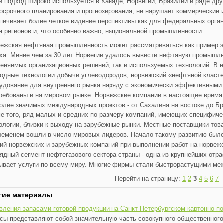
й подход широко используется в Канаде, Норвегии, Бразилии и ряде дру
осрочного планирования и прогнозирования, не нарушает коммерческие 
печивает более четкое видение перспективы как для федеральных органо
я регионов и, что особенно важно, национальной промышленности.
ежская нефтяная промышленность может рассматриваться как пример э
ха. Менее чем за 30 лет Норвегии удалось вывести нефтяную промышле
еняемых организационных решений, так и используемых технологий. В н
одные технологии добычи углеводородов, норвежский «нефтяной класт
удование для внутреннего рынка наряду с экономически эффективными 
ребованы и на мировом рынке. Норвежские компании в настоящее время
олее значимых международных проектов - от Сахалина на востоке до Бр
е того, ряд малых и средних по размеру компаний, имеющих специфиче
ологии, близки к выходу на зарубежные рынки. Местные поставщики това
ременем вошли в число мировых лидеров. Начало такому развитию был
ий норвежских и зарубежных компаний при выполнении работ на норве
ядный сегмент нефтегазового сектора страны - одна из крупнейших отр
ывает услуги по всему миру. Многие фирмы стали быстрорастущими м
Перейти на страницу:
1
2
3
4
5
6
7
гие материалы
вления запасами готовой продукции на Санкт-Петербургском картонно-
сы представляют собой значительную часть совокупного общественного