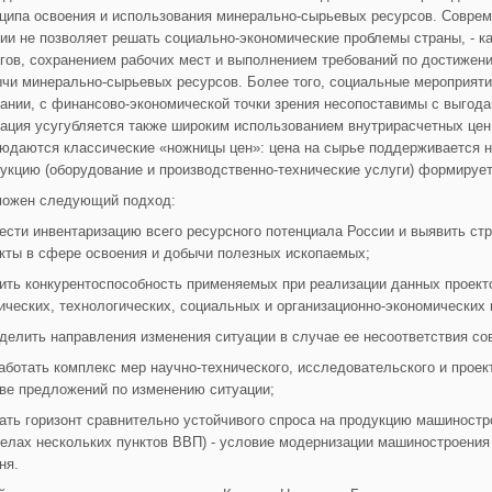
ципа освоения и использования минерально-сырьевых ресурсов. Соврем
ии не позволяет решать социально-экономические проблемы страны, - ка
гов, сохранением рабочих мест и выполнением требований по достижен
чи минерально-сырьевых ресурсов. Более того, социальные мероприя
ании, с финансово-экономической точки зрения несопоставимы с выгодам
ация усугубляется также широким использованием внутрирасчетных цен 
юдаются классические «ножницы цен»: цена на сырье поддерживается н
укцию (оборудование и производственно-технические услуги) формируе
можен следующий подход:
ести инвентаризацию всего ресурсного потенциала России и выявить с
кты в сфере освоения и добычи полезных ископаемых;
ить конкурентоспособность применяемых при реализации данных проект
ических, технологических, социальных и организационно-экономических
делить направления изменения ситуации в случае ее несоответствия с
аботать комплекс мер научно-технического, исследовательского и проек
ве предложений по изменению ситуации;
ать горизонт сравнительно устойчивого спроса на продукцию машиностр
елах нескольких пунктов ВВП) - условие модернизации машиностроения 
ня.