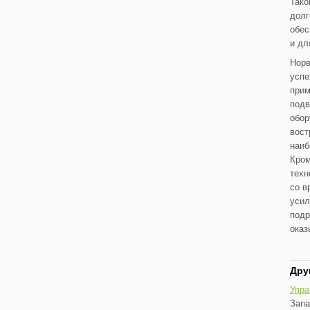
Тако
долг
обес
и дл
Норв
успе
прим
подв
обор
вост
наиб
Кром
техн
со в
усил
подр
оказ
Дру
Упра
Запа