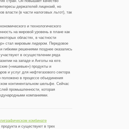
гих стран. Он повышает качество
интересы держателей лицензий, но
в власти (в части налоговых льгот), так
кономического и технологического
нность на мировой уровень в плане как
екоторых областях, в частности
ер» стал мировым лидером. Передовое
и гибкими решениями позднее оказались
 участвуют в осуществлении ряда
азилии на западе и Анголы на юге.
ские («нишевые») продукты и
ров и услуг для нефтегазового сектора
о положено в процессе объединения
жском континентальном шельфе. Сейчас
аслей промышленности, которая
еждународными компаниями.
полиграфическом комбинате
 продукта и существуют в трех