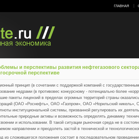
ГЛАВНАЯ
блемы и перспективы развития нефтегазового сектора
госрочной перспективе
ионный принцип (в сочетании с поддержкой компаний с государственным
зование недрами (в противовес конкурсному - потенциально более «корр
шие пакеты лицензий в пределах огромных территорий страны оказались
ораций (ОАО «Роснефть», ОАО «Газпром», ОАО «Норильский никель», ОА
лноты институциональной системы, призванной регулировать их деятель
ительные природные активы и возможность определять динамику техниче
своении и использовании. В такой ситуации рыночная среда не в состоян
емом направлении и преодолеть застой в технической и технологическо
д из сложившегося положения состоит в последовательном проведении 