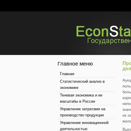
Главное меню
Про
дол
Главная
Аукц
Статистический анализ в
поль
экономике
боль
Теневая экономика и ее
корп
масштабы в России
непо
Управление затратами на
знач
производство продукции
их о
жела
Управление инновационной
деятельностью
Выхо