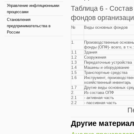
Управление инфляционными
Таблица 6 - Соста
процессами
фондов организации
Становления
предпринимательства в
№
Виды основных фондов
России
1.
Производственные основн
фонды (ОПФ)- всего, в т.ч.:
1.1
Здания
1.2
Сооружения
1.3
Передаточные устройства
1.4
Машины и оборудование
1.5
Транспортные средства
1.6
Инструмент, производстве
хозяйственный инвентарь
1.7
Другие виды основных сре
2.
Из состава ОПФ
2.1
- активная часть
2.2
- пассивная часть
П
Другие материа